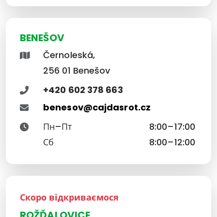
BENEŠOV
Černoleská,
256 01 Benešov
+420 602 378 663
benesov@cajdasrot.cz
Пн–Пт
8:00–17:00
Сб
8:00–12:00
Скоро відкриваємося
ROŽĎALOVICE