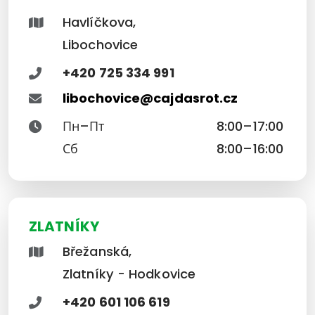
Havlíčkova,
Libochovice
+420 725 334 991
libochovice@cajdasrot.cz
Пн–Пт
8:00–17:00
Сб
8:00–16:00
ZLATNÍKY
Břežanská,
Zlatníky - Hodkovice
+420 601 106 619