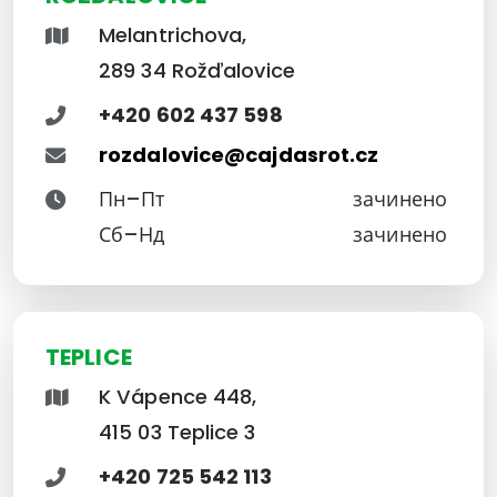
Melantrichova,
289 34 Rožďalovice
+420 602 437 598
rozdalovice@cajdasrot.cz
Пн–Пт
зачинено
Сб–Нд
зачинено
TEPLICE
K Vápence 448,
415 03 Teplice 3
+420 725 542 113