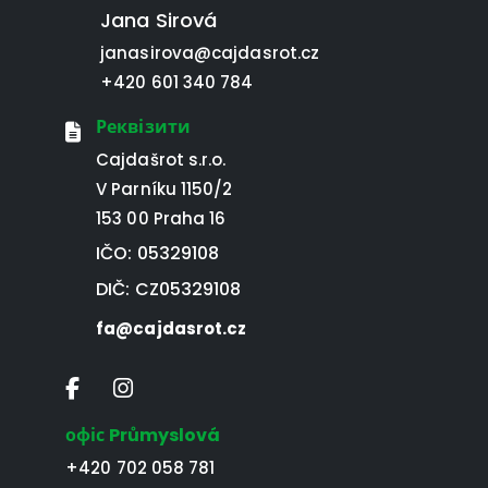
Jana Sirová
janasirova@cajdasrot.cz
+420 601 340 784
Реквізити
Cajdašrot s.r.o.
V Parníku 1150/2
153 00 Praha 16
IČO: 05329108
DIČ: CZ05329108
fa@cajdasrot.cz
офіс Průmyslová
+420 702 058 781