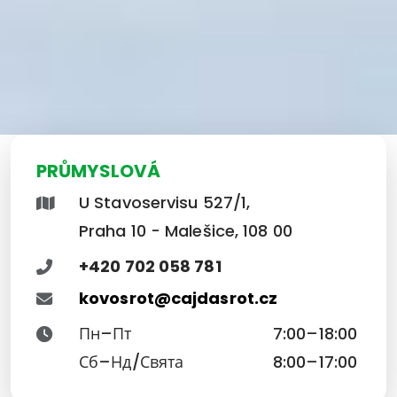
PRŮMYSLOVÁ
U Stavoservisu 527/1,
Praha 10 - Malešice, 108 00
+420 702 058 781
kovosrot@cajdasrot.cz
Пн–Пт
7:00–18:00
Сб–Нд/Свята
8:00–17:00