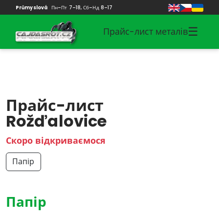
Průmyslová
Пн–Пт 7–18, Сб–Нд 8–17
☰
Прайс-лист металів
Прайс-лист
Rožďalovice
Скоро відкриваємося
Папір
Папір