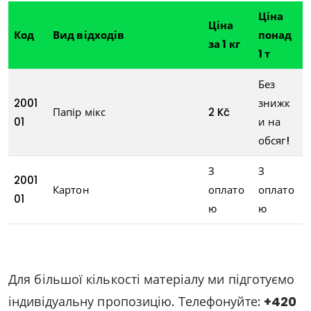
Ціна
Ціна
Код
Вид відходів
понад
за 1 кг
1 т
Без
2001
знижк
Папір мікс
2 Kč
01
и на
обсяг!
З
З
2001
Картон
оплато
оплато
01
ю
ю
Для більшої кількості матеріалу ми підготуємо
індивідуальну пропозицію. Телефонуйте:
+420